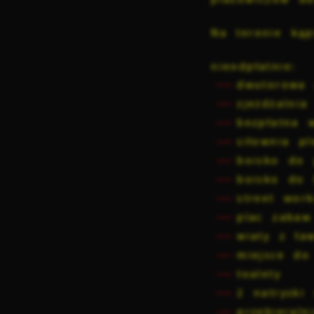
Na terenie kąp
nieodpłatnie:
dwutorowa 
zjeżdżalnia
bezpłatna 
siłownia 
boisko do 
boisko do
street wo
S
plac zabaw
l
d
wiaty z ła
miejsce do
toalety
N
2 natryski 
N
s
przebieraln