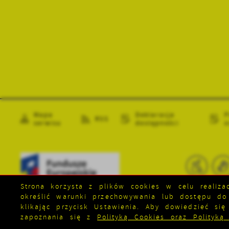
Mapa
Deklaracja
P
RSS
serwisu
dostępności
o
Strona korzysta z plików cookies w celu realizac
określić warunki przechowywania lub dostępu do
klikając przycisk Ustawienia. Aby dowiedzieć si
Copyright by srem.pl
zapoznania się z
Polityką Cookies oraz Polityką