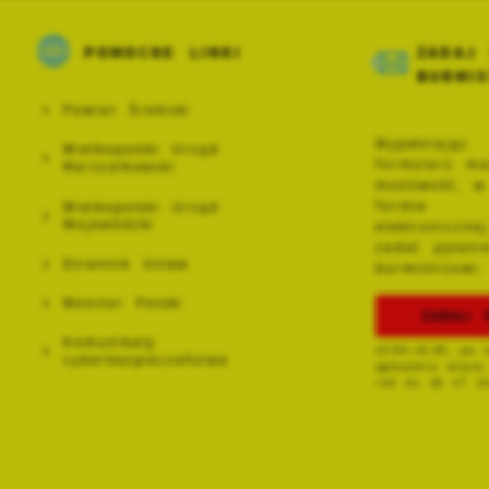
POMOCNE LINKI
ZADAJ 
BURMIS
Powiat Śremski
Wypełniając
Wielkopolski Urząd
formularz ma
Marszałkowski
możliwość, w
formie
Wielkopolski Urząd
Wojewódzki
elektronicznej
zadać pytani
Dziennik Ustaw
burmistrzowi.
Monitor Polski
ZADAJ 
Burmistrz Śremu 
interesantów w p
Komunikaty
13:00–15:30, po 
cyberbezpieczeństwa
zgłoszeniu wizyty
+48 61 28 47 1