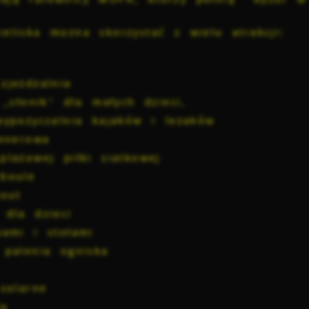
ieliska można skorzystać z wielu atrakcji:
zjeżdżalnia
 „słonik” dla małych dzieci,
wypożyczalnia kajaków i leżaków
plenerowa
Ustawienia
plażowej piłki siatkowej
 boule
rkout
zanujemy Twoją prywatność. Możesz zmienić ustawienia cooki
 dla dzieci
ub zaakceptować je wszystkie. W dowolnym momencie możesz
okonać zmiany swoich ustawień.
wami i stołami
 palenia ogniska
iezbędne
solarne
iezbędne pliki cookies służą do prawidłowego funkcjonowani
trony internetowej i umożliwiają Ci komfortowe korzystanie z
ia