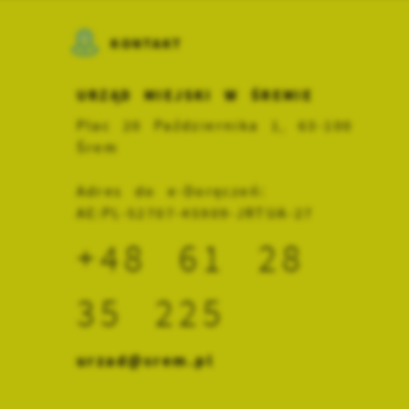
KONTAKT
URZĄD MIEJSKI W ŚREMIE
Plac 20 Października 1, 63-100
Śrem
Adres do e-Doręczeń:
AE:PL-52707-45909-JRTUA-27
+48 61 28
35 225
urzad@srem.pl