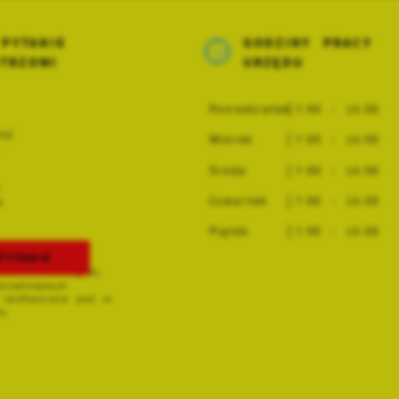
PYTANIE
GODZINY PRACY
TRZOWI
URZĘDU
Poniedziałek
7:00 - 15:00
sz
Wtorek
7:00 - 15:00
Środa
7:00 - 15:00
,
Czwartek
7:00 - 15:00
e
Piątek
7:00 - 15:00
PYTANIE
przyjmuje
oniedziałki w godz.
wcześniejszym
 telefonicznie pod nr
01