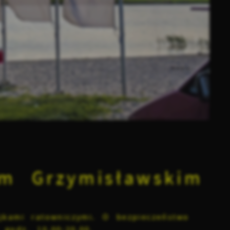
em Grzymisławskim
jkami ratowniczymi. O bezpieczeństwo
godz. 10.00-20.00.