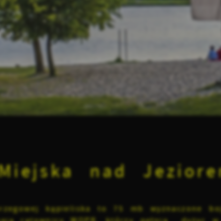
Miejska nad Jezior
brzegowej kąpieliska to 75 mb wyznaczone bo
bają ratownicy WOPR, którzy pełnią dyżur w 