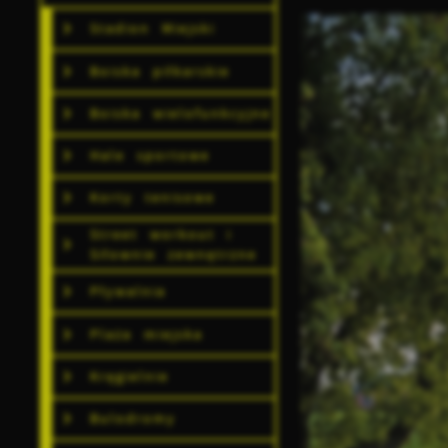
Stadion Miejski
Boiska piłkarskie
Boiska wielofunkcyjne
Hale sportowe
Korty tenisowe
Street workout i
Siłownie zewnętrzne
Pływalnia
Plaża miejska
Kręgielnie
Bulodromy