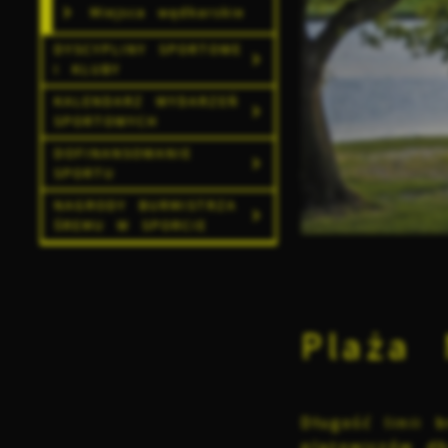
Miejsca wędkarskie
DYSCYPLINY SPORTOWE
I KLUBY
KALENDARZ WYDARZEŃ
SPORTOWYCH
DOFINANSOWANIE
SPORTU
NAGRODY BURMISTRZA
ŚREMU W SPORCIE
Plaża 
Długość linii 
plażowiczów d