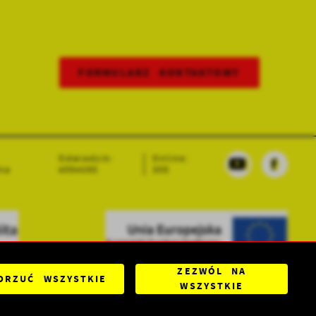
FORMULARZ KONTAKTOWY
Odwiedzin:
Online:
na
4094590
300
ZEZWÓL NA
DRZUĆ WSZYSTKIE
WSZYSTKIE
Powered by
2ClickPortal®
- Portale nowej generacji
DO GÓRY