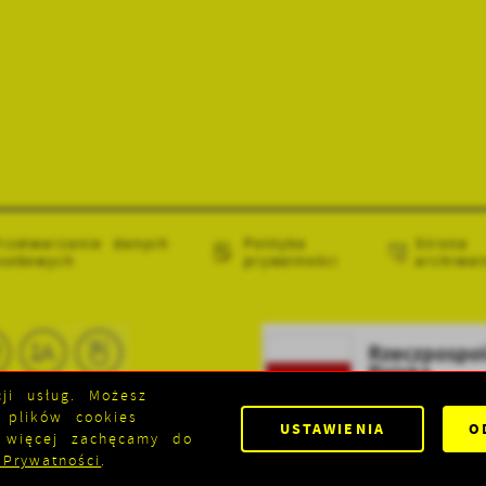
rzetwarzanie danych
Polityka
Strona
sobowych
prywatności
archiwal
ji usług. Możesz
 plików cookies
USTAWIENIA
O
ę więcej zachęcamy do
 Prywatności
.