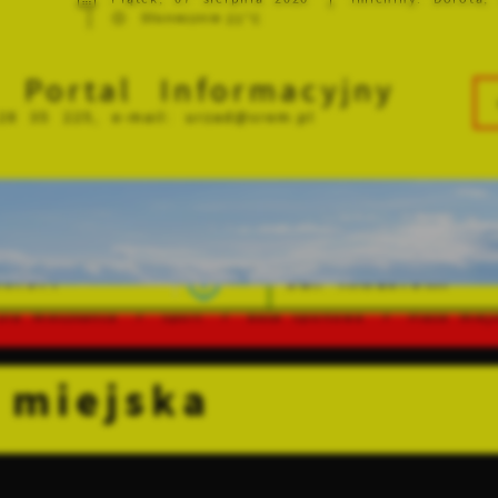
21°C
Słonecznie
i Portal Informacyjny
 28 35 225, e-mail:
urzad@srem.pl
RYSTY
DLA INWESTORA
Dla Mieszkańca
Sport
Baza sportowa
Plaża miej
 miejska