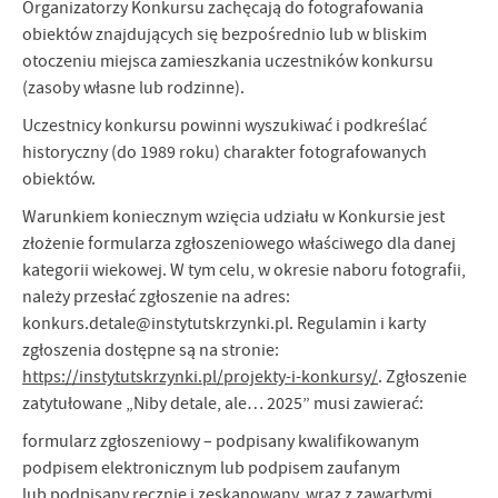
Organizatorzy Konkursu zachęcają do fotografowania
obiektów znajdujących się bezpośrednio lub w bliskim
otoczeniu miejsca zamieszkania uczestników konkursu
(zasoby własne lub rodzinne).
Uczestnicy konkursu powinni wyszukiwać i podkreślać
historyczny (do 1989 roku) charakter fotografowanych
obiektów.
Warunkiem koniecznym wzięcia udziału w Konkursie jest
złożenie formularza zgłoszeniowego właściwego dla danej
kategorii wiekowej. W tym celu, w okresie naboru fotografii,
należy przesłać zgłoszenie na adres:
konkurs.detale@instytutskrzynki.pl. Regulamin i karty
zgłoszenia dostępne są na stronie:
https://instytutskrzynki.pl/projekty-i-konkursy/
. Zgłoszenie
zatytułowane „Niby detale, ale… 2025” musi zawierać:
formularz zgłoszeniowy – podpisany kwalifikowanym
podpisem elektronicznym lub podpisem zaufanym
lub podpisany ręcznie i zeskanowany, wraz z zawartymi