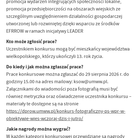
promocja wydarzeń integrujących społeczności lokalne,
promocja przedsiębiorczości na obszarach wiejskich ze
szczególnym uwzględnieniem działalności gospodarczej
utworzonej lub rozwiniętej dzięki wsparciu ze środków
EFRROW w ramach inicjatywy LEADER
Kto może zgłosić prace?
Uczestnikiem konkursu mogą być mieszkańcy województwa
wielkopolskiego, którzy ukończyli 13. rok życia.
Do kiedy i jak można zgłaszać prace?
Prace konkursowe można zgłaszać do 29 sierpnia 2026 r. do
godziny 15.00 na adres mailowy: ksow@umww.pl.
Załącznikami do wiadomości poza fotografią musi być
również metryczka oraz oświadczenie uczestnika konkursu –
materiały te dostępne są na stronie
https://dprow.umww.pl/konkurs-fotograficzny-ps-wpr-w-
obiektywie-wies-wczoraj-dzis-i-jutro/
Jakie nagrody można wygrać?
W każdej kategorii konkursowej przewidziane są nagrody