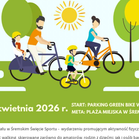
u w Śremskim Święcie Sportu - wydarzeniu promującym aktywność fizyczną,
 walking, skierowane zarówno do amatorów, rodzin z dziećmi, jak i osób 