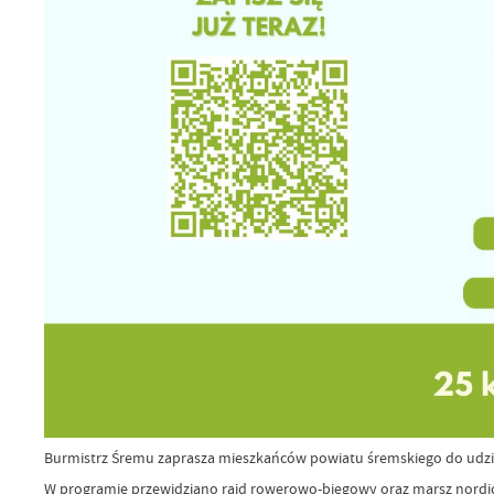
Burmistrz Śremu zaprasza mieszkańców powiatu śremskiego do udział
W programie przewidziano rajd rowerowo-biegowy oraz marsz nordic