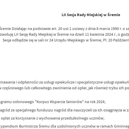
LII Sesja Rady Miejskiej w Śremie
remie Działając na podstawie art. 20 ust.1 ustawy z dnia 8 marca 1990 r. o s
zwołuję LII Sesję Rady Miejskiej w Śremie na dzień 11 kwietnia 2024 r., o godz
Sesja odbędzie się w sali nr 24 Urzędu Miejskiego w Śremie, Pl. 20 Październ
awania i odpłatności za usługi opiekuńcze i specjalistyczne usługi opieku
częściowego lub całkowitego zwolnienia od opłat, jak również trybu ich 
programu osłonowego "Korpus Wsparcia Seniorów" na rok 2024;
nagród ze specjalnego funduszu nagród dla nauczycieli za ich osiągnięcia w 
i opłat za korzystanie z wychowania przedszkolnego uczniów;
ypendium Burmistrza Śremu dla uzdolnionych uczniów w ramach Gminnego 