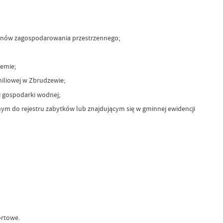
anów zagospodarowania przestrzennego;
emie;
niliowej w Zbrudzewie;
i gospodarki wodnej;
anym do rejestru zabytków lub znajdującym się w gminnej ewidencji
ortowe.