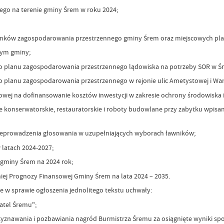
wego na terenie gminy Śrem w roku 2024;
runków zagospodarowania przestrzennego gminy Śrem oraz miejscowych pl
nym gminy;
go planu zagospodarowania przestrzennego lądowiska na potrzeby SOR w Śr
go planu zagospodarowania przestrzennego w rejonie ulic Ametystowej i Wa
elowej na dofinansowanie kosztów inwestycji w zakresie ochrony środowiska 
race konserwatorskie, restauratorskie i roboty budowlane przy zabytku wpis
rzeprowadzenia głosowania w uzupełniających wyborach ławników;
 latach 2024-2027;
 gminy Śrem na 2024 rok;
iej Prognozy Finansowej Gminy Śrem na lata 2024 – 2035.
ie w sprawie ogłoszenia jednolitego tekstu uchwały:
atel Śremu";
zyznawania i pozbawiania nagród Burmistrza Śremu za osiągnięte wyniki sp