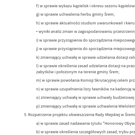
f) w sprawie wykazu kąpielisk i okresu sezonu kąpielo
g) w sprawie uchwalenia herbu gminy Śrem;
h) w sprawie aktualności studium uwarunkowań i kie
• wyniki analiz zmian w zagospodarowaniu przestrzen
i) w sprawie przystąpienia do sporządzenia miejscowe
j) w sprawie przystąpienia do sporządzenia miejscowe
k) zmieniający uchwałę w sprawie udzielania dotacji c
l) w sprawie określenia zasad udzielania dotacji na p
zabytków i położonym na terenie gminy Śrem;
m) w sprawie powołania Komisji Skrutacyjnej celem p
n) w sprawie uzupełnienia listy ławników na kadencję w
o) zmieniający uchwałę w sprawie uchwały budżetowej
p) zmieniający uchwałę w sprawie uchwalenia Wieloletn
5. Rozpatrzenie projektu obwieszczenia Rady Miejskiej w Śrem
a) w sprawie zasad nadawania tytułu "Honorowy Obyw
b) w sprawie określenia szczegółowych zasad, trybu pr