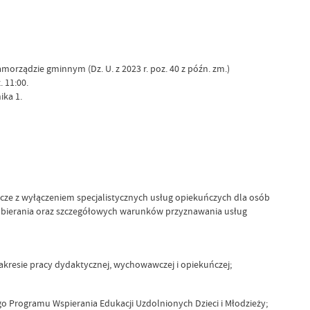
amorządzie gminnym (Dz. U. z 2023 r. poz. 40 z późn. zm.)
. 11:00.
ika 1.
ńcze z wyłączeniem specjalistycznych usług opiekuńczych dla osób
pobierania oraz szczegółowych warunków przyznawania usług
zakresie pracy dydaktycznej, wychowawczej i opiekuńczej;
Programu Wspierania Edukacji Uzdolnionych Dzieci i Młodzieży;