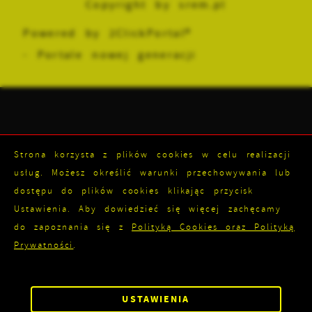
Copyright by srem.pl
pojawić się na stronach podmiotów trzecich
lub firm będących naszymi partnerami oraz
Powered by
2ClickPortal®
innych dostawców usług. Firmy te działają w
- Portale nowej generacji
charakterze pośredników prezentujących nasze
treści w postaci wiadomości, ofert,
komunikatów mediów społecznościowych.
Strona korzysta z plików cookies w celu realizacji
usług. Możesz określić warunki przechowywania lub
dostępu do plików cookies klikając przycisk
Ustawienia. Aby dowiedzieć się więcej zachęcamy
do zapoznania się z
Polityką Cookies oraz Polityką
Prywatności
.
ZAPISZ WYBRANE
USTAWIENIA