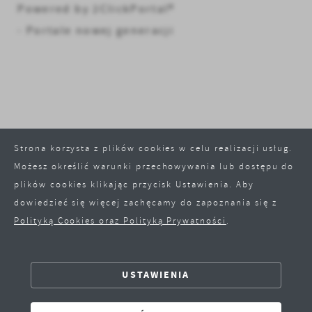
Powered by
2ClickPortal®
prezentujących nasze treści w postaci wiadomości,
- Portale nowej generacji
ofert, komunikatów mediów społecznościowych.
Strona korzysta z plików cookies w celu realizacji usług.
Możesz określić warunki przechowywania lub dostępu do
plików cookies klikając przycisk Ustawienia. Aby
dowiedzieć się więcej zachęcamy do zapoznania się z
Polityką Cookies oraz Polityką Prywatności
.
ZAPISZ WYBRANE
USTAWIENIA
ODRZUĆ WSZYSTKIE