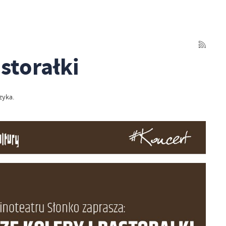
storałki
zyka.