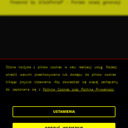
Powered by
2ClickPortal®
- Portale nowej generacji
Strona korzysta z plików cookies w celu realizacji usług. Możesz
określić warunki przechowywania lub dostępu do plików cookies
klikając przycisk Ustawienia. Aby dowiedzieć się więcej zachęcamy
do zapoznania się z
Polityką Cookies oraz Polityką Prywatności
.
ZAPISZ WYBRANE
USTAWIENIA
ODRZUĆ WSZYSTKIE