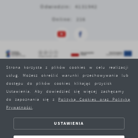
Odwiedzin: 4131942
Online: 216
Strona korzysta z plików cookies w celu realizacji
Copyright by srem.pl
usług. Możesz określić warunki przechowywania lub
dostępu do plików cookies klikając przycisk
Powered by
2ClickPortal®
Ustawienia. Aby dowiedzieć się więcej zachęcamy
- Portale nowej generacji
do zapoznania się z
Polityką Cookies oraz Polityką
Prywatności
.
ZAPISZ WYBRANE
USTAWIENIA
ODRZUĆ WSZYSTKIE