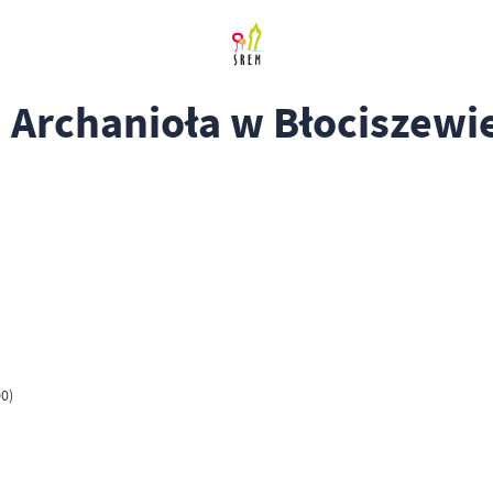
a Archanioła w Błociszewi
0)