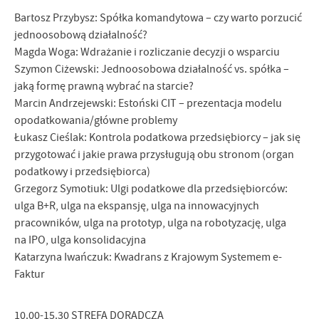
Bartosz Przybysz: Spółka komandytowa – czy warto porzucić
jednoosobową działalność?
Magda Woga: Wdrażanie i rozliczanie decyzji o wsparciu
Szymon Ciżewski: Jednoosobowa działalność vs. spółka –
jaką formę prawną wybrać na starcie?
Marcin Andrzejewski: Estoński CIT – prezentacja modelu
opodatkowania/główne problemy
Łukasz Cieślak: Kontrola podatkowa przedsiębiorcy – jak się
przygotować i jakie prawa przysługują obu stronom (organ
podatkowy i przedsiębiorca)
Grzegorz Symotiuk: Ulgi podatkowe dla przedsiębiorców:
ulga B+R, ulga na ekspansję, ulga na innowacyjnych
pracowników, ulga na prototyp, ulga na robotyzację, ulga
na IPO, ulga konsolidacyjna
Katarzyna Iwańczuk: Kwadrans z Krajowym Systemem e-
Faktur
10.00-15.30 STREFA DORADCZA