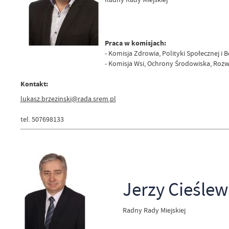
Praca w komisjach:
- Komisja Zdrowia, Polityki Społecznej i
- Komisja Wsi, Ochrony Środowiska, Rozwo
Kontakt:
lukasz.brzezinski@rada.srem.pl
tel. 507698133
Jerzy Cieślew
Radny Rady Miejskiej