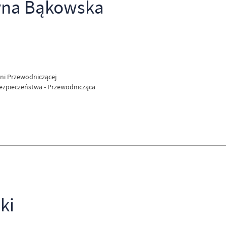
yna Bąkowska
yni Przewodniczącej
 Bezpieczeństwa - Przewodnicząca
ki