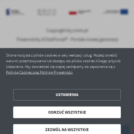
Copyright by srem.pl
Powered by
2ClickPortal®
- Portale nowej generacji
Strona korzysta z plików cookies w celu realizacji usług. Możesz określić
warunki przechowywania lub dostępu do plików cookies klikając przycisk
Ustawienia. Aby dowiedzieć się więcej zachęcamy do zapoznania się z
Polityką Cookies oraz Polityką Prywatności
.
ZAPISZ WYBRANE
ODRZUĆ WSZYSTKIE
USTAWIENIA
ZEZWÓL NA WSZYSTKIE
ODRZUĆ WSZYSTKIE
ZEZWÓL NA WSZYSTKIE