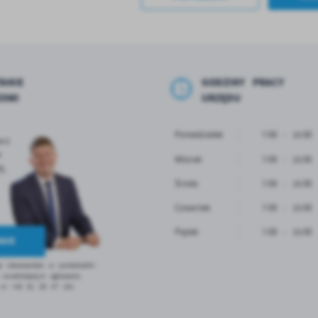
zeglądanej witryny internetowej. Treści promocyjne mogą pojawić się na strona
odmiotów trzecich lub firm będących naszymi partnerami oraz innych dostawcó
ług. Firmy te działają w charakterze pośredników prezentujących nasze treści w
staci wiadomości, ofert, komunikatów mediów społecznościowych.
ANIE
GODZINY PRACY
ZOWI
URZĘDU
Poniedziałek
7:00 - 15:00
arz
w
Wtorek
7:00 - 15:00
j,
Środa
7:00 - 15:00
Czwartek
7:00 - 15:00
Piątek
7:00 - 15:00
NIE
e interesantów w poniedziałki
wcześniejszym zgłoszeniu
d nr +48 61 28 47 101