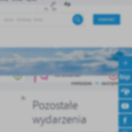
PL
EN
KONTAKT
INFORMATOR
POPRZEDNI
NASTĘPNY
Pozostałe
wydarzenia