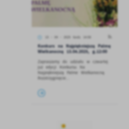
13 - 04 - 2025 Godz. 14:58
Konkurs na Najpiękniejszą Palmę
Wielkanocną 13.04.2025, g.12:00
Zapraszamy do udziału w czwartej
już edycji Konkursu Na
Najpiękniejszą Palme Wielkanocną.
Rozstrzygnięcie...
ć
ej