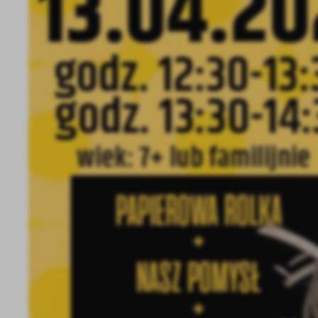
U
S
j
N
Ni
i 