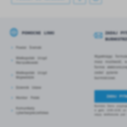
pr
p
us
po
POMOCNE LINKI
ZADAJ PYT
BURMISTR
Powiat Śremski
Wypełniając formul
Wielkopolski Urząd
masz możliwość, 
Marszałkowski
formie elektroniczne
zadać pytanie
Wielkopolski Urząd
Wojewódzki
burmistrzowi.
Dziennik Ustaw
ZADAJ PYTA
Monitor Polski
Burmistrz Śremu przyjmuj
Komunikaty
w godz. 13:00–15:30, po 
cyberbezpieczeństwa
wizyty telefonicznie po