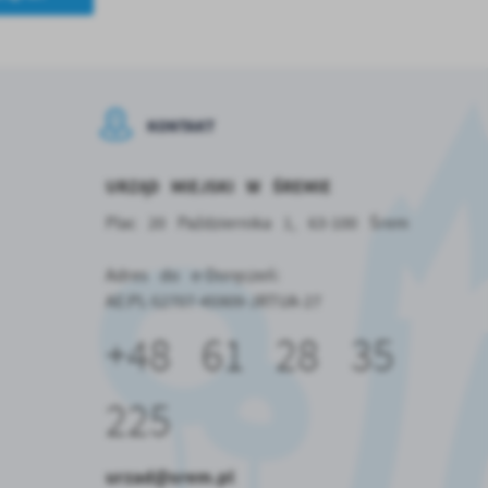
ch
w
KONTAKT
URZĄD MIEJSKI W ŚREMIE
Plac 20 Października 1, 63-100 Śrem
Adres do e-Doręczeń:
AE:PL-52707-45909-JRTUA-27
+48 61 28 35
225
urzad@srem.pl