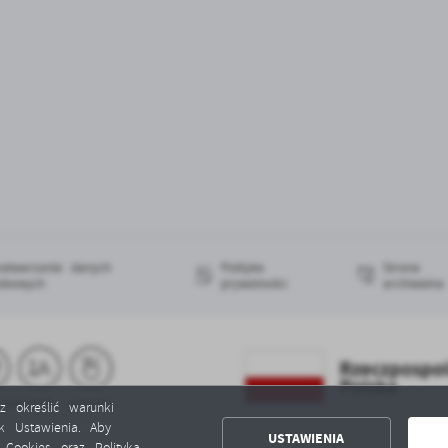
zetwarzanie danych
Polityka
Strona
obowych
prywatności
archiwalna
z określić warunki
k Ustawienia. Aby
USTAWIENIA
ą Cookies oraz Polityką