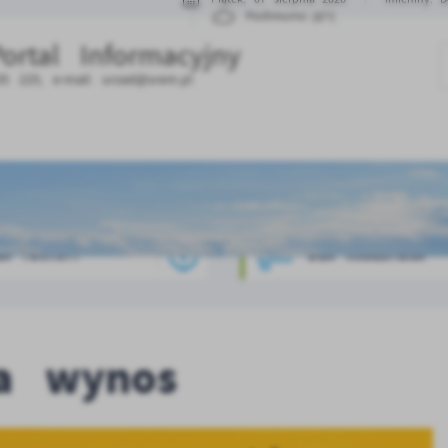
20°C
Pochmurno
Portal Informacyjny
35 225, e-mail:
urzad@srem.pl
LA TURYSTY
DLA INWESTORA
na wynos