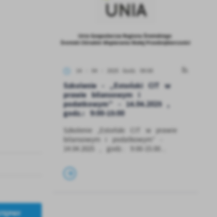
14 - 04 - 2025 Godz. 09:00
Szkolenie - „Estoński CIT w
prawie bilansowym i
podatkowym” - 14.04.2025 ,
godz.: 9:00-15:00
Szkolenie „Estoński CIT w prawie
bilansowym i podatkowym” -
14.04.2025 , godz.: 9:00-15:00...
od
TĘPNY