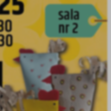
stawienia
zanujemy Twoją prywatność. Możesz zmienić ustawienia cookies lub zaakceptowa
e wszystkie. W dowolnym momencie możesz dokonać zmiany swoich ustawień.
iezbędne
ezbędne pliki cookies służą do prawidłowego funkcjonowania strony internetow
umożliwiają Ci komfortowe korzystanie z oferowanych przez nas usług.