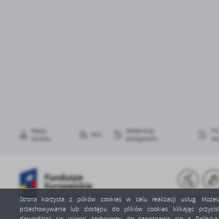
Mapa
Deklaracja
Pr
RSS
serwisu
dostępności
os
Strona korzysta z plików cookies w celu realizacji usług. Możes
przechowywania lub dostępu do plików cookies klikając przycis
dowiedzieć się więcej zachęcamy do zapoznania się z
Polityk