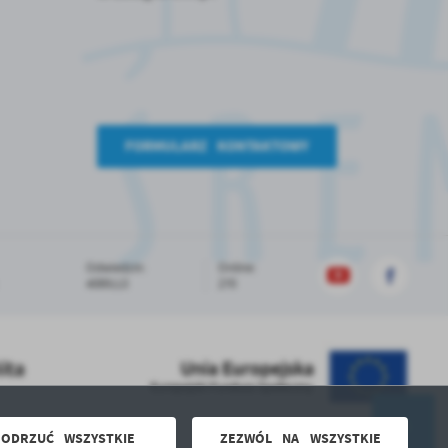
FORMULARZ KONTAKTOWY
Odwiedzin:
Online:
4089113
270
ODRZUĆ WSZYSTKIE
ZEZWÓL NA WSZYSTKIE