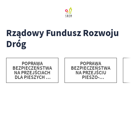
Rządowy Fundusz Rozwoju
Dróg
POPRAWA
POPRAWA
R
BEZPIECZEŃSTWA
BEZPIECZEŃSTWA
NA PRZEJŚCIACH
NA PRZEJŚCIU
O
DLA PIESZYCH W
PIESZO-
ŚREMIE
ROWEROWYM W
CIĄGU UL.
PIŁSUDSKIEGO
PRZY "STAWACH"
W ŚREMI