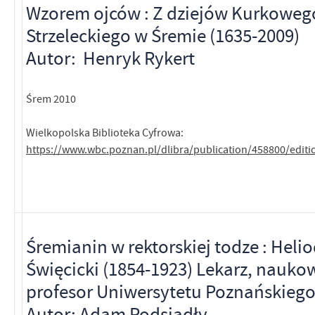
Wzorem ojców : Z dziejów Kurkoweg
Strzeleckiego w Śremie (1635-2009)
Autor: Henryk Rykert
Śrem 2010
Wielkopolska Biblioteka Cyfrowa:
https://www.wbc.poznan.pl/dlibra/publication/458800/edit
Śremianin w rektorskiej todze : Heli
Święcicki (1854-1923) Lekarz, nauko
profesor Uniwersytetu Poznańskieg
Autor: Adam Podsiadły