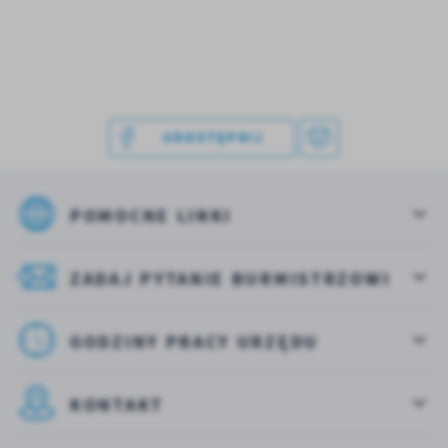
UDOSTĘPNIJ
POMOCNE LINKI
ZADAJ PYTANIE BURMISTRZOWI
GODZINY PRACY URZĘDU
KONTAKT