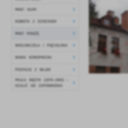
MAŁY UŁAN
KOBIETA Z DZIECKIEM
MAŁY KSIĄŻĘ
WIOLONCZELA I PIĘCIOLINIA
MARIA KONOPNICKA
POSTACIE Z BAJEK
PAULA WĘŻYK (1876–1963) –
OCALIĆ OD ZAPOMNIENIA