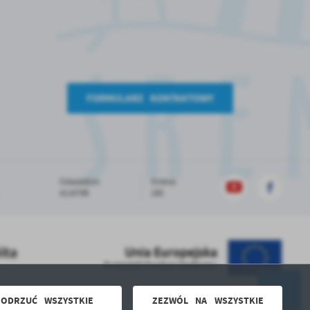
FORMULARZ KONTAKTOWY
Odwiedzin:
Online:
4116798
185
ODRZUĆ WSZYSTKIE
ZEZWÓL NA WSZYSTKIE