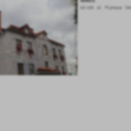
ADRES:
63-100 ul. Prymasa St