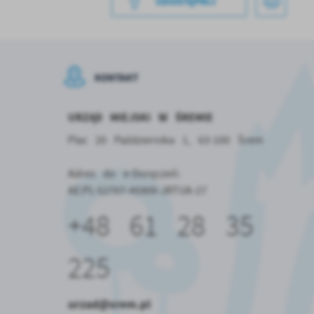
UDOSTĘPNIJ
od
KONTAKT
URZĄD MIEJSKI W ŚREMIE
Plac 20 Października 1, 63-100 Śrem
ch
Adres do e-Doręczeń:
w
AE:PL-52707-45909-JRTUA-27
+48 61 28 35
225
urzad@srem.pl