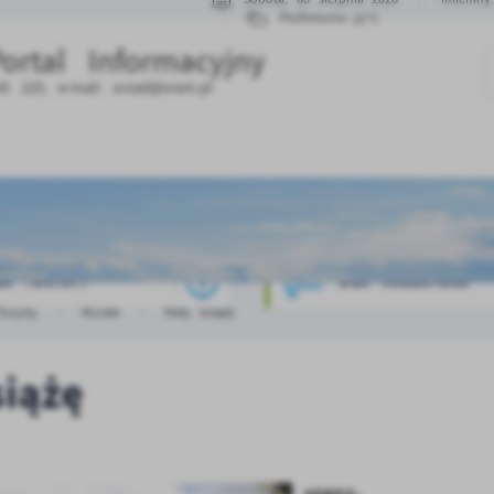
21°C
Pochmurno
Portal Informacyjny
35 225, e-mail:
urzad@srem.pl
LA TURYSTY
DLA INWESTORA
Turysty
Murale
Mały książę
iążę