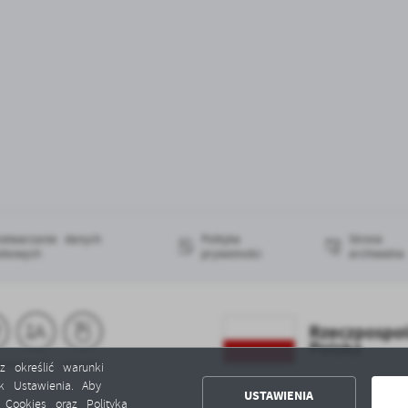
zetwarzanie danych
Polityka
Strona
obowych
prywatności
archiwalna
z określić warunki
k Ustawienia. Aby
USTAWIENIA
ą Cookies oraz Polityką