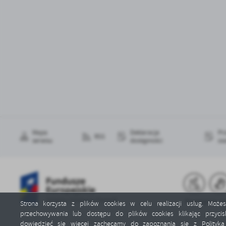
Mapa
Deklaracja
Pr
RSS
serwisu
dostępności
os
Strona korzysta z plików cookies w celu realizacji usług. Możes
przechowywania lub dostępu do plików cookies klikając przycis
dowiedzieć się więcej zachęcamy do zapoznania się z
Polityk