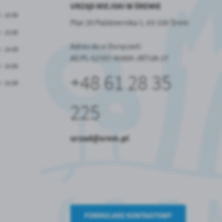
.
URZĄD MIEJSKI W ŚREMIE
 - 15:00
Plac 20 Października 1, 63-100 Śrem
a
 - 15:00
Adres do e-Doręczeń:
 - 15:00
AE:PL-52707-45909-JRTUA-27
 - 15:00
+48 61 28 35
w
 - 15:00
225
urzad@srem.pl
FORMULARZ KONTAKTOWY