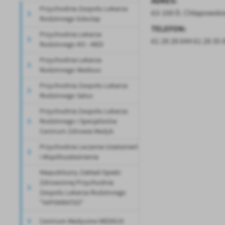
ADRES:
Przychodnia Zespołu Lekarza
63-100 D. Chłapowski
Rodzinnego Eskulap
TELEFON:
Przychodnia Lekarza
61 28 28 644 61 28 35 
Rodzinnego KO - MED
Przychodnia Lekarza
Rodzinnego Medicus
Przychodnia Zespołu Lekarza
Rodzinnego Salus
Przychodnia Zespołu Lekarza
Rodzinnego i Specjalistów
Centrum Zdrowia Medyk
Przychodnia Leczenia Uzależnień
i Współuzależnienia
Niepubliczny Zakład Opieki
Zdrowotnej Przychodnia
U
Zespołu Lekarza Rodzinnego
"HIPOKRATES"
Centrum Medyczne MEDEUS