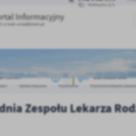
21°C
Pochmurno
ortal Informacyjny
25, e-mail:
urzad@srem.pl
A TURYSTY
DLA INWESTORA
mator
Opieka medyczna
Przychodnie
Przychodnia Zespołu Lekarza
dnia Zespołu Lekarza Rod