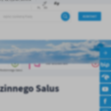
PL
EN
KONTAKT
INFORMATOR
 Rodzinnego Salus
zinnego Salus