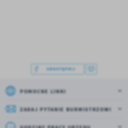
dotyczących przeglądanej witryny internetowej.
Treści promocyjne mogą pojawić się na stronach
podmiotów trzecich lub firm będących naszymi
partnerami oraz innych dostawców usług. Firmy te
działają w charakterze pośredników
prezentujących nasze treści w postaci wiadomości,
ofert, komunikatów mediów społecznościowych.
UDOSTĘPNIJ
POMOCNE LINKI
ZADAJ PYTANIE BURMISTRZOWI
GODZINY PRACY URZĘDU