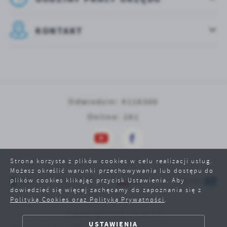
KONTAKT
Odwiedzin: 4118300
Online: 281
Strona korzysta z plików cookies w celu realizacji usług.
Możesz określić warunki przechowywania lub dostępu do
plików cookies klikając przycisk Ustawienia. Aby
dowiedzieć się więcej zachęcamy do zapoznania się z
Polityką Cookies oraz Polityką Prywatności
.
Copyright by srem.pl
ZAPISZ WYBRANE
USTAWIENIA